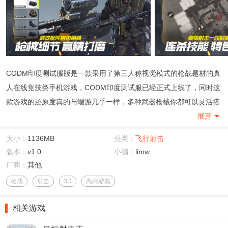
CODM印度测试服版是一款采用了第三人称视觉模式的枪战题材的真
人在线竞技类手机游戏，CODM印度测试服已经正式上线了，同时这
款游戏的还原度真的与端游几乎一样，多种武器枪械你都可以灵活搭
配，各种趣味十足的竞技PK特效让你尽情施展，全球顶尖的射击高手
展开
在一起演绎多年的枪战梦想！
大小：
1136MB
分类：
飞行射击
版本：
v1.0
小编：
limw
厂商：
其他
枪战
射击
3D
高清游戏
相关游戏