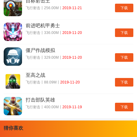
目标射击王
下载
飞行射击丨256.00M丨
2019-11-21
前进吧机甲勇士
CODM印度测试服版特色：
下载
飞行射击丨336.00M丨
2019-11-20
1、这款枪战游戏是我目前玩过最酷炫好玩的，操控手感和画质真的
是枪战界的鼻祖；
僵尸作战模拟
2、多样化的竞技战术你要灵活搭配，华丽的战斗时刻随时等你来打
下载
飞行射击丨329.00M丨
2019-11-20
响；
3、丰富的PVP竞技玩法真的蛮有挑战性的，你可以随时约上国际友
至高之战
人参与到不同的枪战事件。
下载
飞行射击丨88.09M丨
2019-11-20
CODM印度测试服版小编简评：
打击部队英雄
刚刚去印度先行服体验了几把，很不错，画质是枪战游戏最好之一
下载
飞行射击丨400.00M丨
2019-11-19
了，手感也尚可，就是拉枪的时候感觉很僵硬；
我是三指操作，左手大拇指移动，食指开火，右手大拇指开镜，很对
我口味。期待国服的早点到来吧。
猜你喜欢