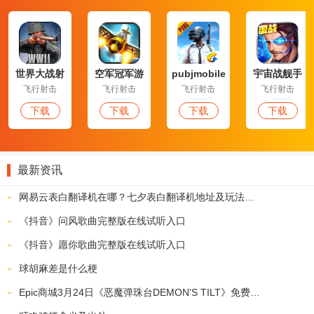
CODM印度测试服版亮点介绍：
蹲键有点小了，拉到最大有时候还是点不到，一键开镜开火感觉还行
吧，很方便，上手很简单，建议还是再出一个射击模式，手动瞄准，
手动开火的同时，开火的时候更能滑动屏幕进行压枪跟枪的操作。现
世界大战射
空军冠军游
pubjmobile
宇宙战舰手
在跟给了玩家两种操作模式，第一种自动瞄准不做评价，第二种有一
击游戏最新
戏
国际版
游
飞行射击
飞行射击
飞行射击
飞行射击
版
键开镜开火和左手开火，手动开火，不开镜，但是这个手动开火不开
下载
下载
下载
下载
镜的设定有点迷，敌人又不是站着给你打，这种开火模式居然不能滑
动屏幕进行再次瞄准，只要开火了视角就定死了，就相当于你玩电脑
游戏， 只要鼠标左键按了，鼠标滑不动了，懂我意思吧？不懂？看看
最新资讯
隔壁子弹力量射击模式是怎么样的，可以参考一下，最后表扬一下，
网易云表白翻译机在哪？七夕表白翻译机地址及玩法介绍
画质很好。
《抖音》问风歌曲完整版在线试听入口
CODM印度测试服安装说明：
《抖音》愿你歌曲完整版在线试听入口
数据包大小：1136M
球胡麻差是什么梗
数据包使用方法：安装APK后，将下载所得的压缩包,解压后即可得到
已经设置好路径的文件夹Android，将其放置在SD卡的根目录，并确
Epic商城3月24日《恶魔弹珠台DEMON'S TILT》免费领取地址
认数据包的路径为：SD卡/Android/obb/