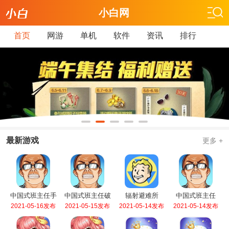
小白网
首页
网游
单机
软件
资讯
排行
最新游戏
更多 +
中国式班主任手
中国式班主任破
辐射避难所
中国式班主任
游
解版
2021-05-16发布
2021-05-15发布
2021-05-14发布
2021-05-14发布