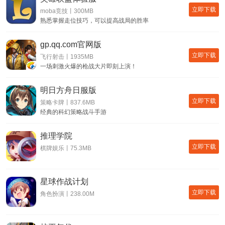
立即下载
moba竞技丨300MB
熟悉掌握走位技巧，可以提高战局的胜率
gp.qq.com官网版
立即下载
飞行射击丨1935MB
一场刺激火爆的枪战大片即刻上演！
明日方舟日服版
立即下载
策略卡牌丨837.6MB
经典的科幻策略战斗手游
推理学院
立即下载
棋牌娱乐丨75.3MB
星球作战计划
立即下载
角色扮演丨238.00M