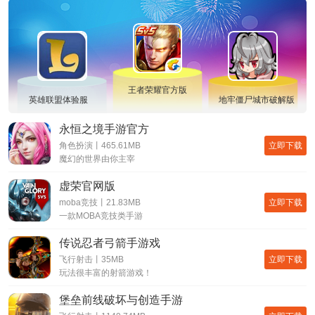
王者荣耀官方版
英雄联盟体验服
地牢僵尸城市破解版
永恒之境手游官方
立即下载
角色扮演丨465.61MB
魔幻的世界由你主宰
虚荣官网版
立即下载
moba竞技丨21.83MB
一款MOBA竞技类手游
传说忍者弓箭手游戏
立即下载
飞行射击丨35MB
玩法很丰富的射箭游戏！
堡垒前线破坏与创造手游