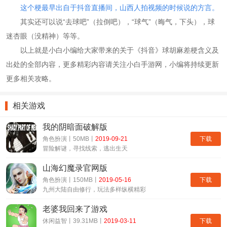
这个梗最早出自于抖音直播间，山西‌‌‌‌‌‌‌人拍视频的时候说的方言。
其实还可以说“去球吧”（拉倒吧），“球气”（晦气，下头），球
迷杏眼（没精神）等等。
以上就是小白小编给大家带来的关于《抖音》球胡麻差梗含义及
出处的全部内容，更多精彩内容请关注小白手游网，小编将持续更新
更多相关攻略。
相关游戏
我的阴暗面破解版
下载
角色扮演丨50MB丨
2019-09-21
冒险解谜，寻找线索，逃出生天
山海幻魔录官网版
下载
角色扮演丨150MB丨
2019-05-16
九州大陆自由修行，玩法多样纵横精彩
老婆我回来了游戏
下载
休闲益智丨39.31MB丨
2019-03-11