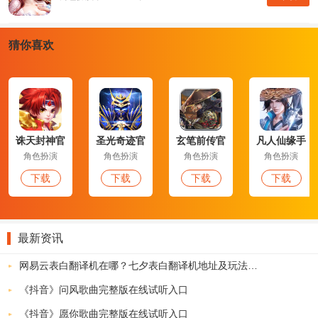
猜你喜欢
诛天封神官
圣光奇迹官
玄笔前传官
凡人仙缘手
网版
网版
网版
游
龙之怒哄官网版特色：
角色扮演
角色扮演
角色扮演
角色扮演
下载
下载
下载
下载
1、你一定要时刻提升自己的战斗能力才能在这个世界立足下去，还
有丰厚的大礼需要你来领取；
2、你要不断厮杀更多首领大BOSS，同时这款游戏还是以自由PK对
最新资讯
抗为核心，让你感受到厮杀乱斗的激情；
3、携手你昔日的传奇兄弟一起制霸皇城，为了帮派的荣誉而厮杀到
网易云表白翻译机在哪？七夕表白翻译机地址及玩法介绍
底。
《抖音》问风歌曲完整版在线试听入口
龙之怒哄官网版小编简评：
《抖音》愿你歌曲完整版在线试听入口