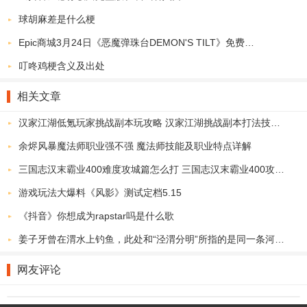
画面十分的精致，会说他用的是，市区隐形繫统，我这个复杂的繫统
球胡麻差是什么梗
应该不用交，反正是目前十分火，火热的繫统，但是画面来说十分的
Epic商城3月24日《恶魔弹珠台DEMON'S TILT》免费领取地址
细腻，细节处理的十分棒
叮咚鸡梗含义及出处
玩法伤增加了pvp模式，pvp模式对这个玩法来说，我十分的喜欢，秘
境玩传奇的人都知道，玩传奇的都是单机游戏，从来没有pvp模式，
相关文章
现在让我看到了全新的pvp模式，真是长见识了。
汉家江湖低氪玩家挑战副本玩攻略 汉家江湖挑战副本打法技巧分享
龙之怒哄官网版亮点介绍：
余烬风暴魔法师职业强不强 魔法师技能及职业特点详解
这款传奇游戏有新手指导，真的是太简单了，一天升级下来可以让你
三国志汉末霸业400难度攻城篇怎么打 三国志汉末霸业400攻城篇攻略
升到100级，这是新手的天堂，老鼠的地狱老鼠受不了这么简单的操
作；
游戏玩法大爆料《风影》测试定档5.15
反正我也不知道老鹰逼肯定是不行的，传奇一刀99，不用充随便爆装
《抖音》你想成为rapstar吗是什么歌
备满地捡，我信你个鬼，你这个糟老头子坏的很，我烦死了。
姜子牙曾在渭水上钓鱼，此处和“泾渭分明”所指的是同一条河流吗
网友评论