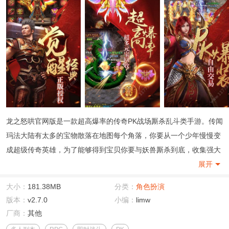
龙之怒哄官网版是一款超高爆率的传奇PK战场厮杀乱斗类手游。传闻
玛法大陆有太多的宝物散落在地图每个角落，你要从一个少年慢慢变
成超级传奇英雄，为了能够得到宝贝你要与妖兽厮杀到底，收集强大
的资源武器才能让你一战成名，快来激情演绎自己的传奇巅峰时刻！
展开
大小：
181.38MB
分类：
角色扮演
版本：
v2.7.0
小编：
limw
厂商：
其他