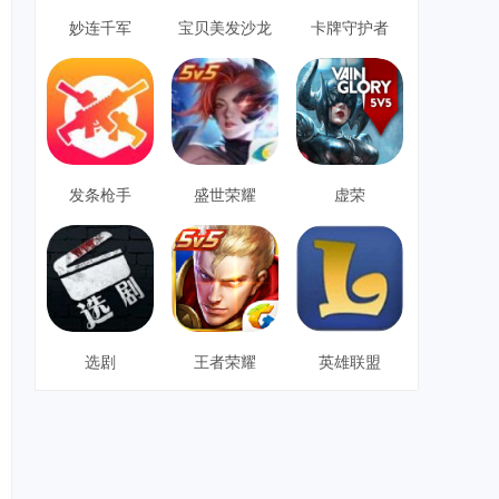
妙连千军
宝贝美发沙龙
卡牌守护者
发条枪手
盛世荣耀
虚荣
选剧
王者荣耀
英雄联盟