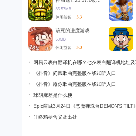
神庙逃亡21.57.1破解版
85.57MB
3.3
休闲益智
该死的进度游戏
50MB
3.3
休闲益智
网易云表白翻译机在哪？七夕表白翻译机地址及
《抖音》问风歌曲完整版在线试听入口
《抖音》愿你歌曲完整版在线试听入口
球胡麻差是什么梗
Epic商城3月24日《恶魔弹珠台DEMON'S TI
叮咚鸡梗含义及出处