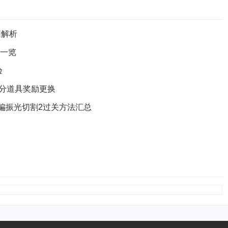
因解析
法一览
验
部分道具奖励更换
偏振光切割2过关方法汇总