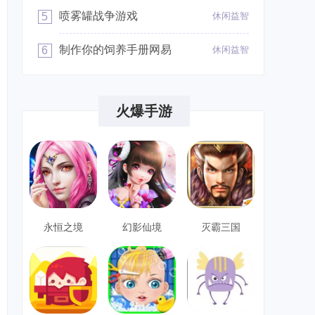
喷雾罐战争游戏
5
休闲益智
制作你的饲养手册网易
6
休闲益智
火爆手游
永恒之境
幻影仙境
灭霸三国