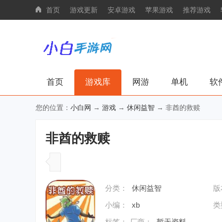
首页
游戏更新
安卓游戏
苹果游戏
推荐游戏
首页
游戏库
网游
单机
软
您的位置：
小白网
→
游戏
→
休闲益智
→ 非酋的救赎
非酋的救赎
分类：
休闲益智
版
小编：
xb
类
标签：
厂商：
暂无资料