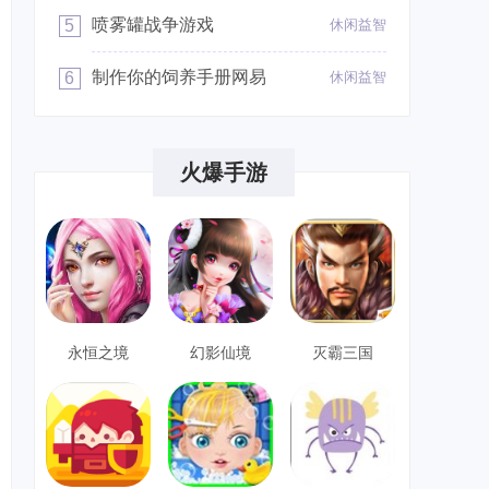
喷雾罐战争游戏
5
休闲益智
制作你的饲养手册网易
6
休闲益智
火爆手游
永恒之境
幻影仙境
灭霸三国