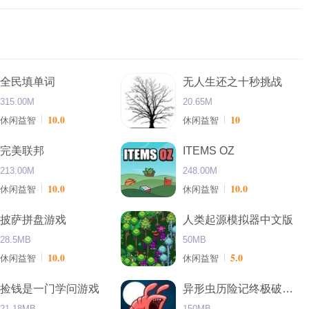
全民填单词
无人生还之十秒挑战
315.00M
20.65M
10.0
10
休闲益智
休闲益智
完美联邦
ITEMS OZ
213.00M
248.00M
10.0
10.0
休闲益智
休闲益智
披萨拼盘游戏
人类起源模拟器中文版
28.5MB
50MB
10.0
5.0
休闲益智
休闲益智
捡钱是一门学问游戏
异形虫历险记终极破解版
21.18MB
150MB