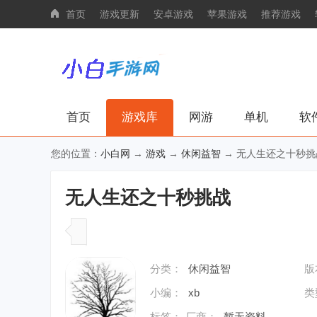
首页
游戏更新
安卓游戏
苹果游戏
推荐游戏
首页
游戏库
网游
单机
软
您的位置：
小白网
→
游戏
→
休闲益智
→ 无人生还之十秒挑
无人生还之十秒挑战
分类：
休闲益智
版
小编：
xb
类
标签：
厂商：
暂无资料