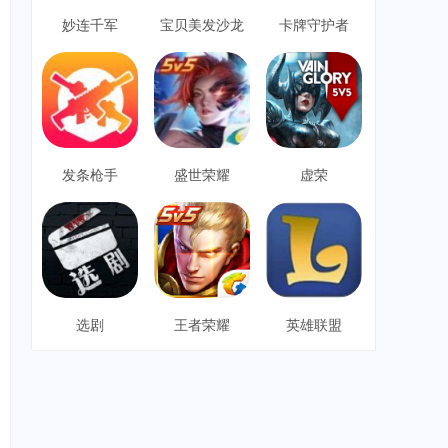
妙连千军
宝贝美发沙龙
卡牌守护者
发条枪手
盛世荣耀
虚荣
选剧
王者荣耀
英雄联盟