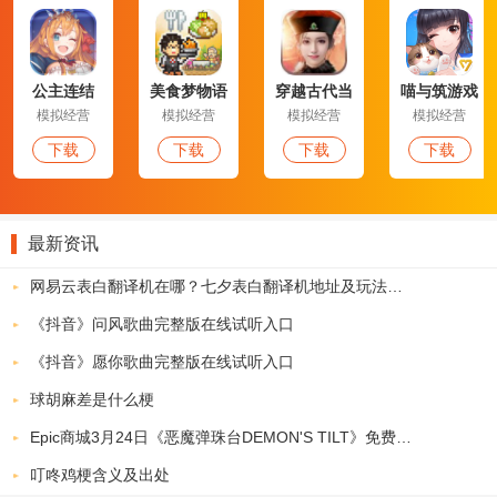
公主连结
美食梦物语
穿越古代当
喵与筑游戏
最新版
大官
模拟经营
模拟经营
模拟经营
模拟经营
下载
下载
下载
下载
最新资讯
网易云表白翻译机在哪？七夕表白翻译机地址及玩法介绍
《抖音》问风歌曲完整版在线试听入口
《抖音》愿你歌曲完整版在线试听入口
球胡麻差是什么梗
Epic商城3月24日《恶魔弹珠台DEMON'S TILT》免费领取地址
叮咚鸡梗含义及出处