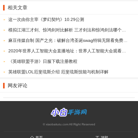
相关文章
这一次由你主宰《梦幻契约》10.29公测
模拟江湖三才剑、惊鸿剑对比解析 三才剑法和惊鸿剑法哪个厉害
麻豆传媒自制 国产之光：破解台湾圣诞swag特辑无限看免费可以看污的app视频
2020年世界人工智能大会直播地址：世界人工智能大会观看入口
《英雄联盟手游》日服下载注册教程
英雄联盟LOL厄斐琉斯介绍 厄斐琉斯技能与机制详解
网友评论
© xiaobaitutu.com All Right Reserved
首页
顶部