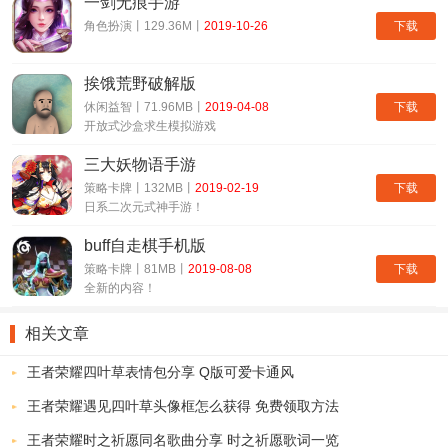
一剑无痕手游
另外将亲密度等级提升到10级之后还能获得亲密关系称号。
下载
角色扮演丨129.36M丨
2019-10-26
上文就是王者荣耀亲密度语音的获取途径汇总，希望可以帮助大
家收集所有类型的亲密度关系语音包。如果还想获知更多游戏玩法心
挨饿荒野破解版
得，欢迎持续关注小白手游网，光耀菌会在第一时间更新实用攻略。
下载
休闲益智丨71.96MB丨
2019-04-08
开放式沙盒求生模拟游戏
三大妖物语手游
下载
策略卡牌丨132MB丨
2019-02-19
日系二次元式神手游！
buff自走棋手机版
下载
策略卡牌丨81MB丨
2019-08-08
全新的内容！
相关文章
王者荣耀四叶草表情包分享 Q版可爱卡通风
王者荣耀遇见四叶草头像框怎么获得 免费领取方法
王者荣耀时之祈愿同名歌曲分享 时之祈愿歌词一览