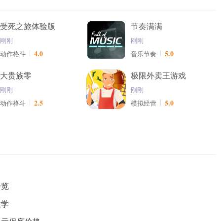
受死之旅体验版
节奏满满
刚刚
刚刚
4.0
5.0
动作格斗
音乐节奏
大贵族零
极限外卖王游戏
刚刚
刚刚
2.5
5.0
动作格斗
模拟经营
一览
教学