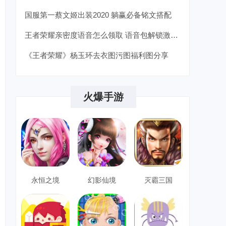
国服第一蔡文姬出装2020 躺赢必备铭文搭配
王者荣耀亲密度语音怎么领取 语音包解锁激活条件汇总
《王者荣耀》杨玉环去衣图污图福利图分享
火爆手游
永恒之境
幻影仙境
灭霸三国