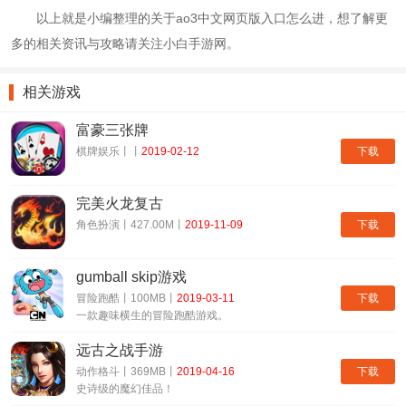
以上就是小编整理的关于ao3中文网页版入口怎么进，想了解更
多的相关资讯与攻略请关注小白手游网。
相关游戏
富豪三张牌
下载
棋牌娱乐丨丨
2019-02-12
完美火龙复古
下载
角色扮演丨427.00M丨
2019-11-09
gumball skip游戏
下载
冒险跑酷丨100MB丨
2019-03-11
一款趣味横生的冒险跑酷游戏。
远古之战手游
下载
动作格斗丨369MB丨
2019-04-16
史诗级的魔幻佳品！