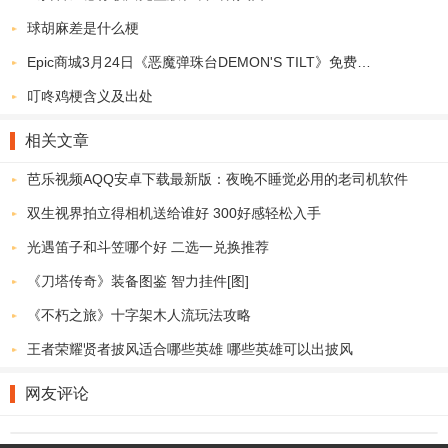
2.账户的钱可以直接体现到账，可以直接下载，获得更多的资源，在
球胡麻差是什么梗
家就可以了解社会事实！
Epic商城3月24日《恶魔弹珠台DEMON'S TILT》免费领取地址
福利头条app亮点：
叮咚鸡梗含义及出处
1.这里一些头条如果推广出去就可以有五毛钱的收益，邀请好友来这
里还可以说的收徒的奖励哦！
相关文章
2.收徒不仅可以获得奖励，也可以让自己的级别更高，可以分红哦！
芭乐视频ΑQQ安卓下载最新版：夜晚不睡觉必用的老司机软件
福利头条app小编点评：
双生视界拍立得相机送给谁好 300好感轻松入手
这里不同的新闻资讯都可以给大家一个非常好的获得最新新闻的服务
光遇笛子和斗笠哪个好 二选一兑换推荐
平台，都可以关注哦！
《刀塔传奇》装备图鉴 智力挂件[图]
《不朽之旅》十字架木人流玩法攻略
王者荣耀贤者披风适合哪些英雄 哪些英雄可以出披风
网友评论