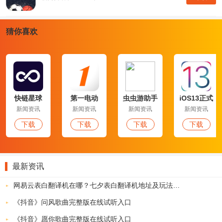
猜你喜欢
快链星球
第一电动
虫虫游助手
iOS13正式
版
新闻资讯
新闻资讯
新闻资讯
新闻资讯
福利头条app特点：
下载
下载
下载
下载
1.手机可以很简单的安装操作，可以直接获得赚钱的机会，这里文章
还是蛮多的！
最新资讯
2.每天都在更新，可以让大家有一个非常赚钱的平台，这里轻松获得
更多的收益！
网易云表白翻译机在哪？七夕表白翻译机地址及玩法介绍
福利头条app功能：
《抖音》问风歌曲完整版在线试听入口
1.不管是文字还是视频只要是新的资源都可以分享和推广哦！
《抖音》愿你歌曲完整版在线试听入口