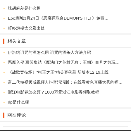
球胡麻差是什么梗
Epic商城3月24日《恶魔弹珠台DEMON'S TILT》免费领取地址
叮咚鸡梗含义及出处
相关文章
伊洛纳诅咒的酒怎么用 诅咒的酒杀人方法介绍
恶魔入侵 联盟集结《魔法门之英雄无敌：王朝》血月之蚀玩法评测
《战歌竞技场》“棋王之王”精英赛落幕 新版本12.19上线
富二代短视频成视频人抖音污污版：在线看黄色直播大秀的福利app
浙江电影券怎么领？1000万元浙江电影券领取教程
dp是什么梗
网友评论