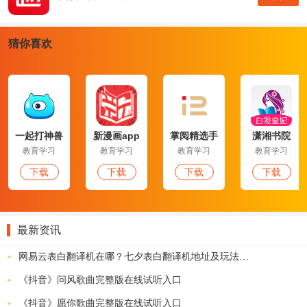
猜你喜欢
一起打神兽
新漫画app
掌阅精选手
潇湘书院
app
机版
教育学习
教育学习
教育学习
教育学习
纯纯写作app最新版本软件特色：
下载
下载
下载
下载
1.打造了更加纯粹的写作界面，让你高效的进行文字编辑。
2.超强的自定义，实现非常完美的行间距和字间距。
3.系统自动保存，不再担心丢失。
最新资讯
网易云表白翻译机在哪？七夕表白翻译机地址及玩法介绍
《抖音》问风歌曲完整版在线试听入口
《抖音》愿你歌曲完整版在线试听入口