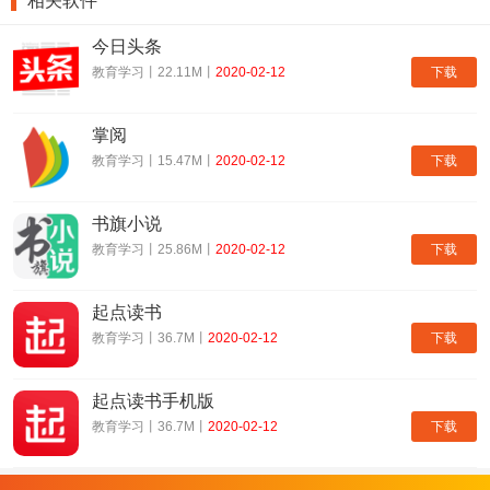
相关软件
5.离线下载智能启动,没有网络也有的看
6.横划手势切换2级栏目，单手操作更方便
今日头条
7.三种阅读模式，2G/3G/wifi环境顺畅浏览
下载
教育学习丨22.11M丨
2020-02-12
8.腾讯微博、QQ空间、微信朋友圈、新浪微博、微信好友、手机QQ
好友，随时与好友分享态度
掌阅
腾讯新闻 特点一览
下载
教育学习丨15.47M丨
2020-02-12
1.新闻及时更新。热点内容追踪快，特别重大的热点会有形成一个专
书旗小说
题阅读
下载
教育学习丨25.86M丨
2020-02-12
2.事实派阅读。重视新闻的真实性，以及深度
3.多种形式的资讯阅读。包括小视频，图文等等
起点读书
腾讯新闻 更新内容
下载
教育学习丨36.7M丨
2020-02-12
1.「评论」表情使用体验优化，更多有趣表情只要搜一下
2. 「积分」玩法升级，连续签到领红包
起点读书手机版
3. 还解决了其他一些问题，感谢用户宝宝们的反馈
下载
教育学习丨36.7M丨
2020-02-12
软件合集
资讯阅读软件