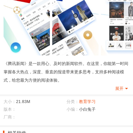
《腾讯新闻》是一款用心、及时的新闻软件。在这里，你能第一时间
掌握各大热点，深度、垂直的报道带来更多思考，支持多种阅读模
式，给您最为方便的阅读体验。
展开
腾讯新闻 主要功能
1.每日新闻及时报道，洞察真相，领先一步
大小：
21.83M
分类：
教育学习
2.视频图片多媒体资讯，舒适体验，值得拥有
版本：
小编：
小白兔子
3.专题新闻，聚合报道重要新闻事件，了解事件全貌
厂商：
4.今日话题独家精选，剖析深刻，点评犀利，用常识解读新闻