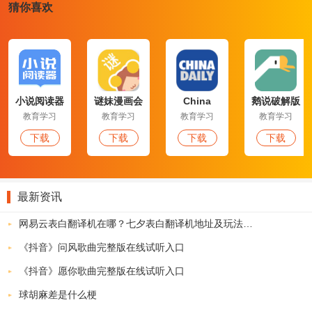
猜你喜欢
小说阅读器
谜妹漫画会
China
鹅说破解版
极简版
员版
Dailyapp
教育学习
教育学习
教育学习
教育学习
下载
下载
下载
下载
-------
最新资讯
资讯阅读软件
-------
网易云表白翻译机在哪？七夕表白翻译机地址及玩法介绍
互联网时代的到来，大部分已经都不会再每天去特地花时间买报纸，
《抖音》问风歌曲完整版在线试听入口
看报纸了吧~更多的则是用手机软件获取各种最新最热的新闻资讯！
《抖音》愿你歌曲完整版在线试听入口
那么下面小编就为大家整理一些关于资讯阅读的软件吧！
球胡麻差是什么梗