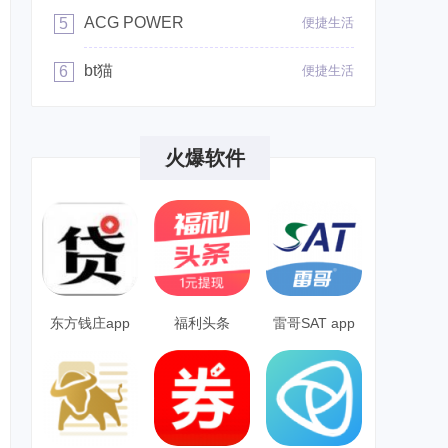
ACG POWER
5
便捷生活
bt猫
6
便捷生活
火爆软件
东方钱庄app
福利头条
雷哥SAT app