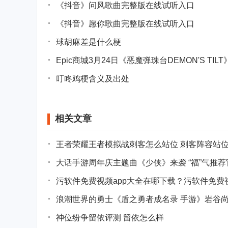
《抖音》问风歌曲完整版在线试听入口
《抖音》愿你歌曲完整版在线试听入口
球胡麻差是什么梗
Epic商城3月24日《恶魔弹珠台DEMON'S TI
叮咚鸡梗含义及出处
相关文章
王者荣耀王者模拟战刺客怎么站位 刺客阵容站
大话手游周年庆主题曲《少侠》来袭 “福”气推
污软件免费视频app大全在哪下载？污软件免费视
浪潮世界的勇士《盾之勇者成名录 手游》岩谷
神位纷争留依评测 留依怎么样