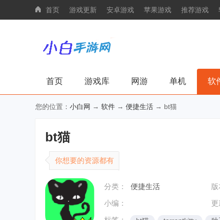
首页
游戏更新
安卓游戏
苹果游戏
推荐游戏
首页
游戏库
网游
单机
软
您的位置：
小白网
→
软件
→
便捷生活
→ bt猫
bt猫
你想要的资源都有
分类：
便捷生活
版
小编：
更
标签：