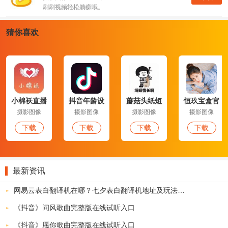
刷刷视频轻松躺赚哦。
猜你喜欢
小棉袄直播
抖音年龄设
蘑菇头纸短
恒玖宝盒官
官方版
置负数
情长表情包
方版
摄影图像
摄影图像
摄影图像
摄影图像
下载
下载
下载
下载
最新资讯
网易云表白翻译机在哪？七夕表白翻译机地址及玩法介绍
《抖音》问风歌曲完整版在线试听入口
《抖音》愿你歌曲完整版在线试听入口