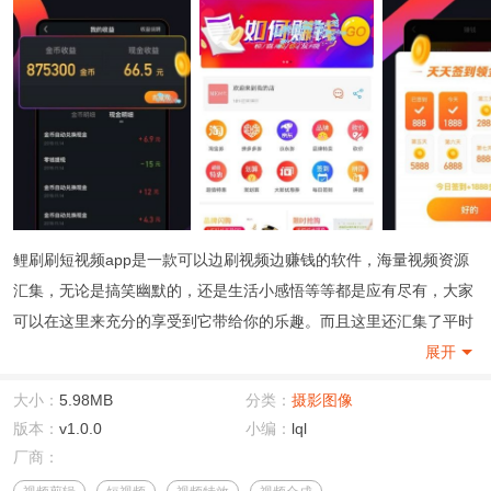
鲤刷刷短视频app是一款可以边刷视频边赚钱的软件，海量视频资源
汇集，无论是搞笑幽默的，还是生活小感悟等等都是应有尽有，大家
可以在这里来充分的享受到它带给你的乐趣。而且这里还汇集了平时
比较火爆的各类新闻视点知识，而且用户只需在线看视频就能轻松赚
展开
钱，还能邀请你的好友一起参与其中，为你带来更多的收益吧。
大小：
5.98MB
分类：
摄影图像
鲤刷刷短视频app特色：
版本：
v1.0.0
小编：
lql
1、一个通过流量的传播来达到赚钱目的的平台，而且操作也是非常
厂商：
的简单；