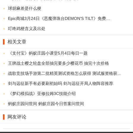
球胡麻差是什么梗
Epic商城3月24日《恶魔弹珠台DEMON'S TILT》免费领取地址
叮咚鸡梗含义及出处
相关文章
《支付宝》蚂蚁庄园小课堂5月4日每日一题
王牌战士樱之轮盘全部抽完要多少樱花币 抽完十次价格
战歌竞技场手游第二批精英测试资格怎么获得 测试服资格获取技巧详解
剑与远征新手有必要刷初始吗 剑与远征开局人物阵容推荐
《梦幻模拟战》亚修拉姆3C技能介绍
蚂蚁庄园问世间 蚂蚁庄园今日答案问世间
网友评论